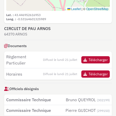
Leaflet
|
©
OpenStreetMap
Lat. :
43.446952616953
Long. :
-0.53164601325989
CIRCUIT DE PAU ARNOS
64370 ARNOS
Documents
Règlement
Télécharger
Diffusé le lundi 21 juillet
Particulier
Horaires
Télécharger
Diffusé le lundi 21 juillet
Officiels désignés
Commissaire Technique
Bruno QUEYROL
(302199)
Commissaire Technique
Pierre GUICHOT
(299150)