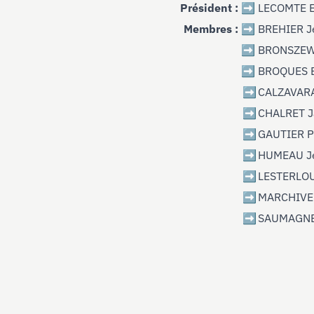
Président :
➡️
LECOMTE E
Membres :
➡️
BREHIER J
➡️
BRONSZEW
➡️
BROQUES E
➡️
CALZAVARA
➡️
CHALRET 
➡️
GAUTIER P
➡️
HUMEAU J
➡️
LESTERLO
➡️
MARCHIVE 
➡️
SAUMAGNE 