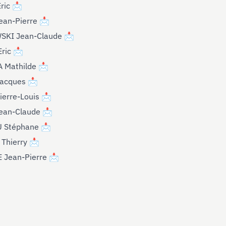
ric
📩
ean-Pierre
📩
SKI Jean-Claude
📩
ric
📩
 Mathilde
📩
Jacques
📩
ierre-Louis
📩
ean-Claude
📩
U Stéphane
📩
Thierry
📩
Jean-Pierre
📩