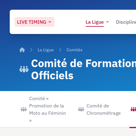
LIVE
TIMING
La Ligue
Disciplin
Accueil
La Ligue
Comités
Comité de Formation
Officiels
Comité «
Promotion de la
Comité de
Moto au Féminin
Chronométrage
»