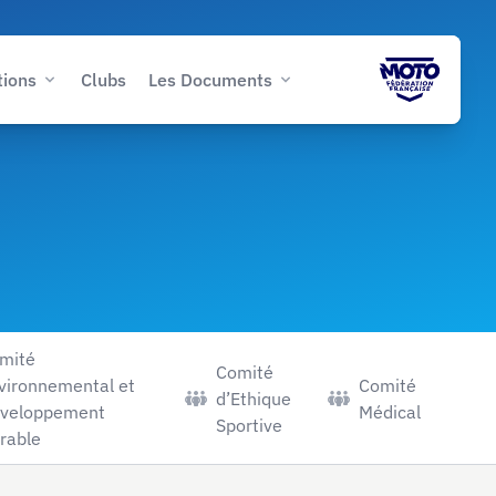
tions
Clubs
Les Documents
mité
Comité
vironnemental et
Comité
d’Ethique
veloppement
Médical
Sportive
rable