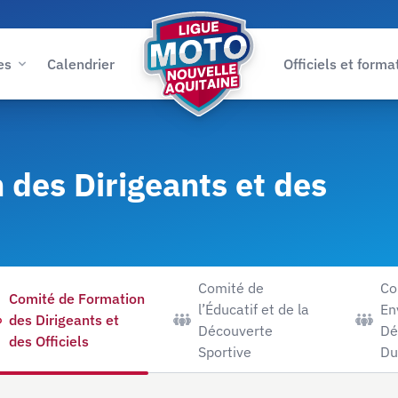
es
Calendrier
Officiels et forma
Ligue Moto Nouvelle-Aquitaine
 des Dirigeants et des
Comité de
Co
Comité de Formation
l’Éducatif et de la
En
des Dirigeants et
Découverte
Dé
des Officiels
Sportive
Du