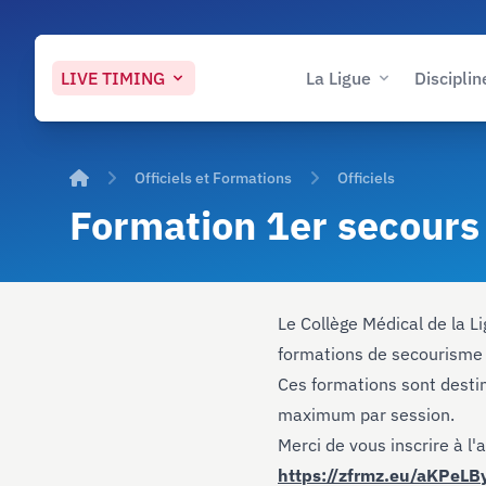
LIVE
TIMING
La Ligue
Disciplin
Accueil
Officiels et Formations
Officiels
Formation 1er secours
Le Collège Médical de la L
formations de secourisme
Ces formations sont destin
maximum par session.
Merci de vous inscrire à l'
https://zfrmz.eu/aKPeL