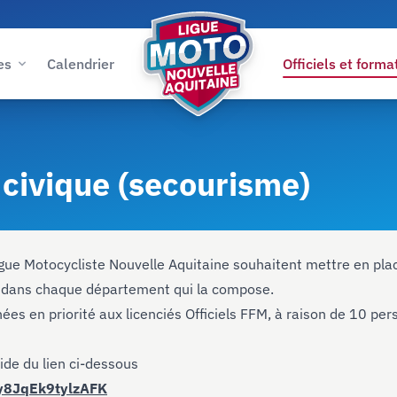
es
Calendrier
Officiels et forma
Ligue Moto Nouvelle-Aquitaine
 civique (secourisme)
igue Motocycliste Nouvelle Aquitaine souhaitent mettre en pla
 dans chaque département qui la compose.
ées en priorité aux licenciés Officiels FFM, à raison de 10 pe
aide du lien ci-dessous
By8JqEk9tylzAFK