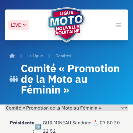
LIVE
Ligue Moto Nouvelle-Aquitaine
Open 
Accueil
La Ligue
Comités
Comité « Promotion
de la Moto au
Féminin »
Présidente
GUILMINEAU Sandrine 📩 07 80 30
➡️
:
22 52