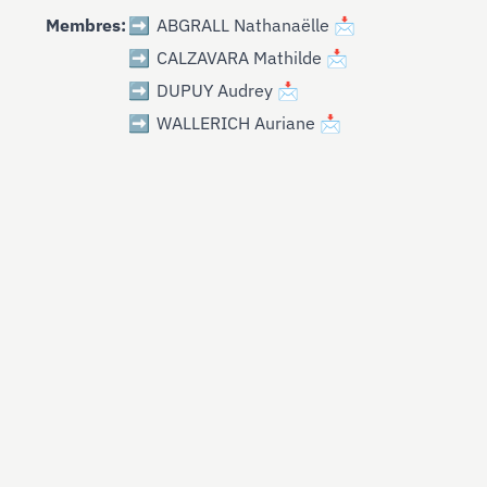
Membres:
➡️
ABGRALL Nathanaëlle
📩
➡️
CALZAVARA Mathilde
📩
➡️
DUPUY Audrey
📩
➡️
WALLERICH Auriane
📩