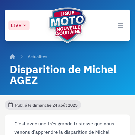
LIVE
Ligue Moto Nouvelle-Aquitaine
Open 
Accueil
Actualités
Disparition de Michel
AGEZ
Publié le
dimanche 24 août 2025
C'est avec une très grande tristesse que nous
venons d’apprendre la disparition de Michel