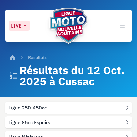
LIVE
Open 
Accueil
Résultats
Résultats du 12 Oct.
2025 à Cussac
Ligue 250-450cc
Ligue 85cc Espoirs