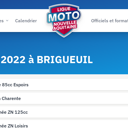
es
Calendrier
Officiels et forma
n 2022 à BRIGUEUIL
e 85cc Espoirs
 Charente
hée ZN 125cc
hée ZN Loisirs