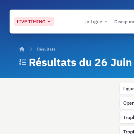
LIVE
TIMING
La Ligue
Disciplin
Accueil
Résultats
Résultats du 26 Jui
Ligu
Open
Trop
Trop