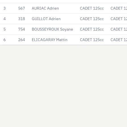
3
567
AURIAC Adrien
CADET 125cc
CADET 1
4
318
GUILLOT Adrien
CADET 125cc
CADET 1
5
754
BOUSSEYROUX Soyane
CADET 125cc
CADET 1
6
264
ELICAGARAY Mattin
CADET 125cc
CADET 1