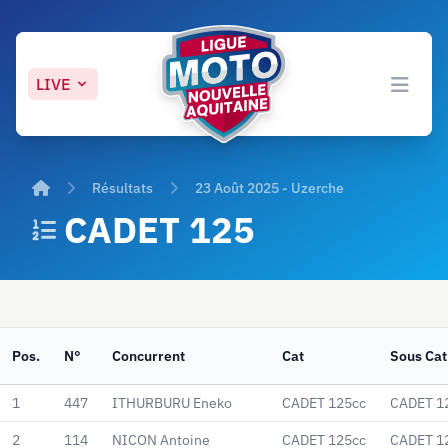
LIVE
Open 
Accueil
Résultats
23 Août 2025 - Uzerche
CADET 125
Pos.
N°
Concurrent
Cat
Sous Cat
1
447
ITHURBURU Eneko
CADET 125cc
CADET 1
2
114
NICON Antoine
CADET 125cc
CADET 1