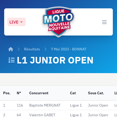
LIVE
Open 
Accueil
Résultats
7 Mai 2023 - BONNAT
L1 JUNIOR OPEN
Pos.
N°
Concurrent
Cat
Sous Cat.
L
1
116
Baptiste MERGNAT
Ligue 1
Junior Open
L
2
64
Valentin GABET
Ligue 1
Junior Open
L