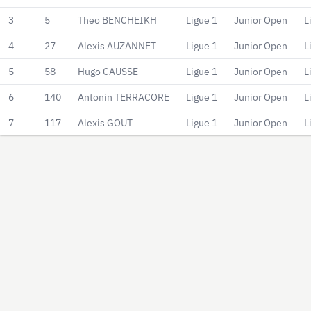
3
5
Theo BENCHEIKH
Ligue 1
Junior Open
L
4
27
Alexis AUZANNET
Ligue 1
Junior Open
L
5
58
Hugo CAUSSE
Ligue 1
Junior Open
L
6
140
Antonin TERRACORE
Ligue 1
Junior Open
L
7
117
Alexis GOUT
Ligue 1
Junior Open
L