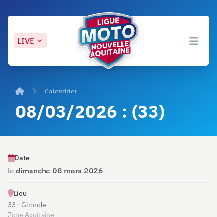
LIVE
Open 
Accueil
Calendrier
08/03/2026 : (33)
Date
le
dimanche 08 mars 2026
Lieu
33 - Gironde
Zone Aquitaine